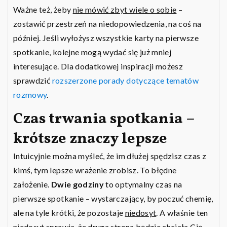
Ważne też, żeby
nie mówić zbyt wiele o sobie
–
zostawić przestrzeń na niedopowiedzenia, na coś na
później. Jeśli wyłożysz wszystkie karty na pierwsze
spotkanie, kolejne mogą wydać się już mniej
interesujące. Dla dodatkowej inspiracji możesz
sprawdzić
rozszerzone porady dotyczące tematów
rozmowy
.
Czas trwania spotkania –
krótsze znaczy lepsze
Intuicyjnie można myśleć, że im dłużej spędzisz czas z
kimś, tym lepsze wrażenie zrobisz. To błędne
założenie.
Dwie godziny
to optymalny czas na
pierwsze spotkanie – wystarczający, by poczuć chemię,
ale na tyle krótki, że pozostaje
niedosyt
. A właśnie ten
niedosyt sprawia, że druga strona będzie chciała Cię