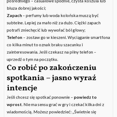
pośredniego – casualowe spodnie, czysta koszula lub
bluza dobrej jakości;
Zapach
– perfumy lub woda kolońska muszą być
subtelne. Lepiej za mało niż za dużo. Ciężki zapach
potrafi zniechęcić lub wywołać ból głowy;
Telefon
– zostaw go w kieszeni. Wyciąganie smartfona
co kilka minut to oznak braku szacunku i
zainteresowania. Jeśli czekasz na pilny telefon –
uprzedź o tym na początku.
Co robić po zakończeniu
spotkania – jasno wyraź
intencje
Jeśli chcesz się spotkać ponownie –
powiedz to
wprost
. Nie ma sensu grać w gry i czekać kilka dni z
wiadomością. Możesz powiedzieć: „Świetnie się