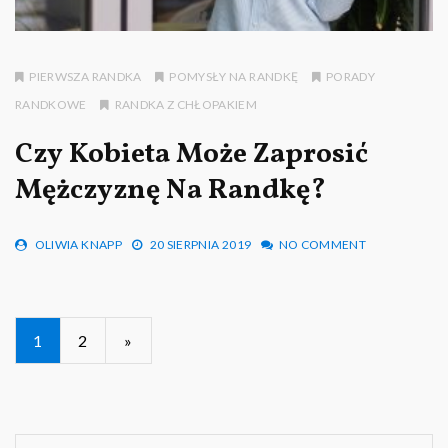
PIERWSZA RANDKA
POMYSŁY NA RANDKĘ
PORADY
RANDKOWE
RANDKA Z CHŁOPAKIEM
Czy Kobieta Może Zaprosić
Mężczyznę Na Randkę?
OLIWIA KNAPP
20 SIERPNIA 2019
NO COMMENT
Nawigacja
1
2
»
po
wpisach