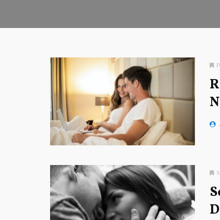
R
N
S
S
D