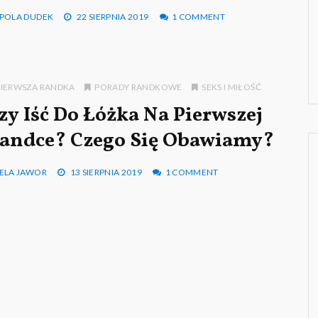
POLA DUDEK
22 SIERPNIA 2019
1 COMMENT
PIERWSZA RANDKA
PORADY RANDKOWE
SEKS I MIŁOŚĆ
zy Iść Do Łóżka Na Pierwszej
andce? Czego Się Obawiamy?
ELA JAWOR
13 SIERPNIA 2019
1 COMMENT