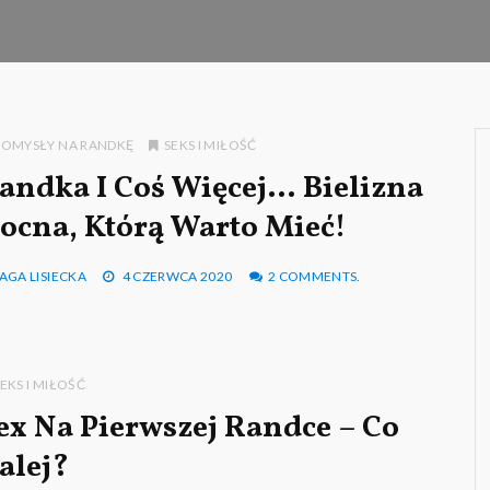
POMYSŁY NA RANDKĘ
SEKS I MIŁOŚĆ
andka I Coś Więcej… Bielizna
ocna, Którą Warto Mieć!
AGA LISIECKA
4 CZERWCA 2020
2 COMMENTS.
EKS I MIŁOŚĆ
ex Na Pierwszej Randce – Co
alej?