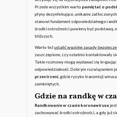
Przede wszystkim warto
pamiętać o pods
płyny dezynfekujące, unikanie zatłoczonych
stanowi fundament odpowiedzialnego randko
środki ostrożności powinny być podstawą, 
bliższych.
Warto też
ustalić wspólne zasady bezpiecz
zaszczepione, czy ostatnio kontaktowały si
Takie rozmowy mogą wydawać się krępujące
odpowiedzialność. Dobrym rozwiązaniem je
przestrzeni
, gdzie ryzyko transmisji wirus
zamkniętych.
Gdzie na randkę w cz
Randkowanie w czasie koronawirusa
jest
zachowywać środki ostrożności, a gdy już się