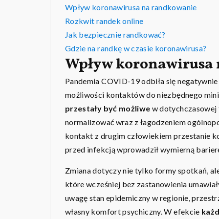
Wpływ koronawirusa na randkowanie
Rozkwit randek online
Jak bezpiecznie randkować?
Gdzie na randkę w czasie koronawirusa?
Wpływ koronawirusa 
Pandemia COVID-19 odbiła się negatywnie n
możliwości kontaktów do niezbędnego mini
przestały być możliwe
w dotychczasowej f
normalizować wraz z łagodzeniem ogólnopol
kontakt z drugim człowiekiem przestanie ko
przed infekcją wprowadził wymierną barier
Zmiana dotyczy nie tylko formy spotkań, al
które wcześniej bez zastanowienia umawiały
uwagę stan epidemiczny w regionie, przestr
własny komfort psychiczny. W efekcie
każd