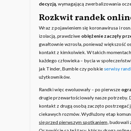
decyzją
, wymagającą zwerbalizowania ocze
Rozkwit randek onlin
Wraz z pojawieniem się koronawirusa i ro
izolacją, prawdziwe
oblężenie zaczęły pr
gwałtownie wzrosła, ponieważ większość o
kontakt z kimkolwiek. W takich momentac
każdego człowieka – bycia w społeczeństwi
jak Tinder, Bumble czy polskie
serwisy ran
użytkowników.
Randki więc ewoluowały – po pierwsze
ogra
drugie przewartościowały nasze potrzeby. D
kontakt z drugą osobą zaczęto postrzegać j
ciekawych rozmów. Wydłużony etap komunika
się przed pierwszym spotkaniem
, budowali
Oczywiście są też tacy, którzy drogą onlin