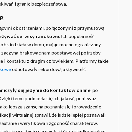
kiwań i granic bezpieczeństwa.
e
snącymi obostrzeniami, połączonymi z przymusową
zeżywać serwisy randkowe
. Ich popularność
sób siedziała w domu, mając mocno ograniczony
h zaczyna brakować nam podstawowej potrzeby
e i kontaktu z drugim człowiekiem. Platformy takie
dkowe
odnotowały rekordową aktywność
niczyły się jedynie do kontaktów online
, po
zięki temu podniosła się ich jakość, ponieważ
ako lepszą szansę na poznanie się i prowadzenie
cji wirtualnej sprawił, że ludzie
lepiej poznawali
 zaufanie i weryfikowali zgodność charakterów.
e szukają prostych rozrywek, które z randkowaniem