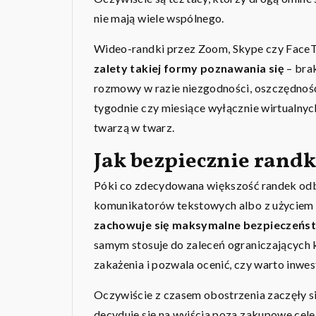
nie mają wiele wspólnego.
Wideo-randki przez Zoom, Skype czy FaceT
zalety takiej formy poznawania się
– brak
rozmowy w razie niezgodności, oszczędność 
tygodnie czy miesiące wyłącznie wirtualnyc
twarzą w twarz.
Jak bezpiecznie rand
Póki co zdecydowana większość randek odby
komunikatorów tekstowych albo z użycie
zachowuje się maksymalne bezpieczeńs
samym stosuje do zaleceń ograniczających 
zakażenia i pozwala ocenić, czy warto inwe
Oczywiście z czasem obostrzenia zaczęły się
decyduje się na wyjścia poza zakupowe cele.