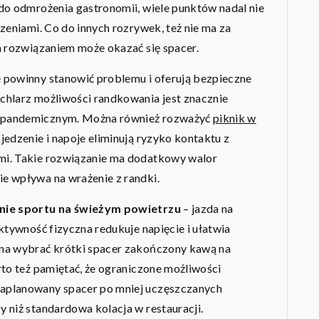
do odmrożenia gastronomii, wiele punktów nadal nie
zeniami. Co do innych rozrywek, też nie ma za
m rozwiązaniem może okazać się spacer.
 powinny stanowić problemu i oferują bezpieczne
chlarz możliwości randkowania jest znacznie
edpandemicznym. Można również rozważyć
piknik w
jedzenie i napoje eliminują ryzyko kontaktu z
mi. Takie rozwiązanie ma dodatkowy walor
e wpływa na wrażenie z randki.
nie sportu na świeżym powietrzu
– jazda na
ktywność fizyczna redukuje napięcie i ułatwia
żna wybrać krótki spacer zakończony kawą na
rto też pamiętać, że ograniczone możliwości
aplanowany spacer po mniej uczęszczanych
 niż standardowa kolacja w restauracji.