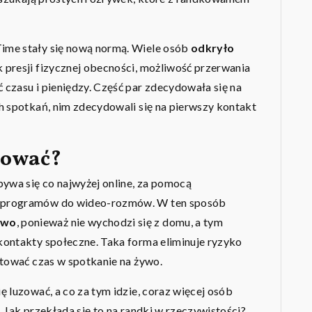
ime stały się nową normą. Wiele osób
odkryło
 presji fizycznej obecności, możliwość przerwania
czasu i pieniędzy. Część par zdecydowała się na
h spotkań, nim zdecydowali się na pierwszy kontakt
kować?
wa się co najwyżej online, za pomocą
m programów do wideo-rozmów. W ten sposób
two
, ponieważ nie wychodzi się z domu, a tym
kontakty społeczne. Taka forma eliminuje ryzyko
stować czas w spotkanie na żywo.
 luzować, a co za tym idzie, coraz więcej osób
 Jak przekłada się to na randki w rzeczywistości?