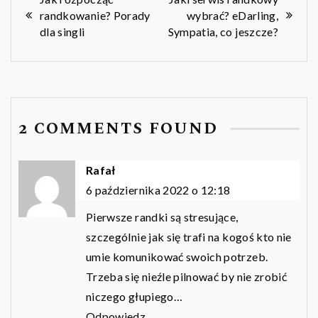
Nawigacja
randkowanie? Porady
wybrać? eDarling,
wpisu
dla singli
Sympatia, co jeszcze?
2 COMMENTS FOUND
Rafał
6 października 2022 o 12:18
Pierwsze randki są stresujące,
szczególnie jak się trafi na kogoś kto nie
umie komunikować swoich potrzeb.
Trzeba się nieźle pilnować by nie zrobić
niczego głupiego…
Odpowiedz